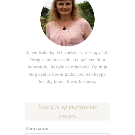
Ik ben Isabelle, de bezielster van Happy Life
Design. Interieur addict en gebeten door
homestyle, lifestyle en mindstyle. Op mijn
blog deel ik tips & tricks voor een happy,
healthy home, life & business.
Schrijf in op inspirerende
weetjes!
Voornaam