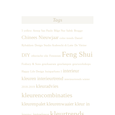
Tags
5 yellow
Aesop Sao Paulo
Bilge Nur Saltik
Brugge
Chinees Nieuwjaar
color trends
Daniel
Rybakken
Design Studio Arabeschi di Latte
De Vitrine
Feng Shui
DIY
etherische olie
Feminism
Fosbury & Sons
geurkaarsen
geurlampen
geurworkshops
interieur
Happy Life Design
huisparfums
I
kleuren
interieurtrend
interieurtrends winter
kleuradvies
2018-2019
kleurencombinaties
kleurenpalet
kleurenwaaier
kleur in
kleurtrends
jouw interieur