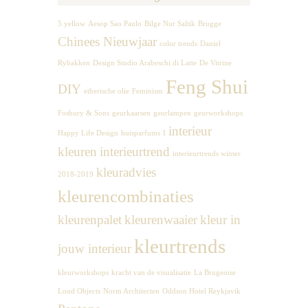
5 yellow
Aesop Sao Paulo
Bilge Nur Saltik
Brugge
Chinees Nieuwjaar
color trends
Daniel
Rybakken
Design Studio Arabeschi di Latte
De Vitrine
Feng Shui
DIY
etherische olie
Feminism
Fosbury & Sons
geurkaarsen
geurlampen
geurworkshops
interieur
Happy Life Design
huisparfums
I
kleuren
interieurtrend
interieurtrends winter
kleuradvies
2018-2019
kleurencombinaties
kleurenpalet
kleurenwaaier
kleur in
kleurtrends
jouw interieur
kleurworkshops
kracht van de visualisatie
La Brugeoise
Loud Objects
Norm Architecten
Oddson Hotel Reykjavik