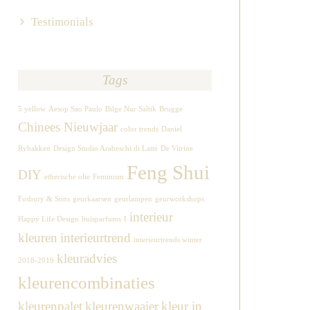
Testimonials
Tags
5 yellow
Aesop Sao Paulo
Bilge Nur Saltik
Brugge
Chinees Nieuwjaar
color trends
Daniel
Rybakken
Design Studio Arabeschi di Latte
De Vitrine
Feng Shui
DIY
etherische olie
Feminism
Fosbury & Sons
geurkaarsen
geurlampen
geurworkshops
interieur
Happy Life Design
huisparfums
I
kleuren
interieurtrend
interieurtrends winter
kleuradvies
2018-2019
kleurencombinaties
kleurenpalet
kleurenwaaier
kleur in