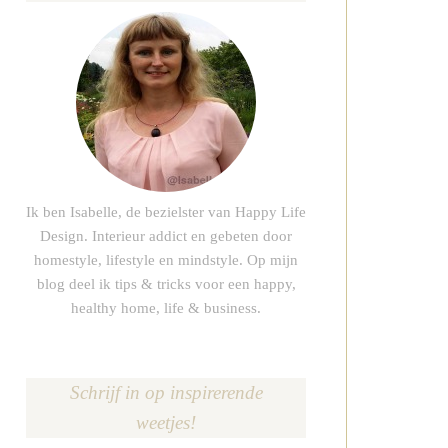
Ik ben Isabelle, de bezielster van Happy Life
Design. Interieur addict en gebeten door
homestyle, lifestyle en mindstyle. Op mijn
blog deel ik tips & tricks voor een happy,
healthy home, life & business.
Schrijf in op inspirerende
weetjes!