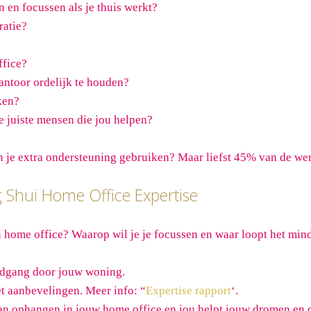
n en focussen als je thuis werkt?
ratie?
ffice?
antoor ordelijk te houden?
ken?
e juiste mensen die jou helpen?
n je extra ondersteuning gebruiken? Maar liefst 45% van de w
 Shui Home Office Expertise
 home office? Waarop wil je je focussen en waar loopt het minde
ondgang door jouw woning.
t aanbevelingen. Meer info: “
Expertise rapport
‘.
an ophangen in jouw home office en jou helpt jouw dromen en d