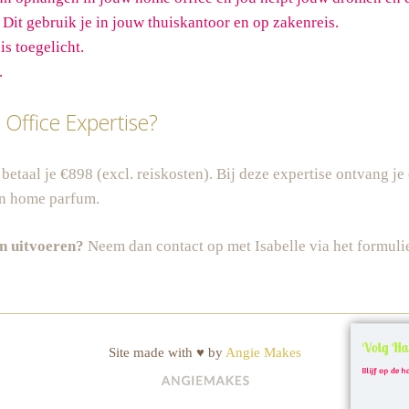
it gebruik je in jouw thuiskantoor en op zakenreis.
s toegelicht.
.
Office Expertise?
etaal je €898 (excl. reiskosten). Bij deze expertise ontvang j
gn home parfum.
en uitvoeren?
Neem dan contact op met Isabelle via het formuli
Volg Ha
Site made with ♥ by
Angie Makes
Blijf op de h