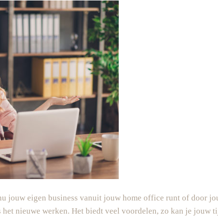
nu jouw eigen business vanuit jouw home office runt of door jou
 het nieuwe werken. Het biedt veel voordelen, zo kan je jouw ti