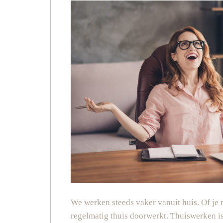
We werken steeds vaker vanuit huis. Of je 
regelmatig thuis doorwerkt. Thuiswerken is