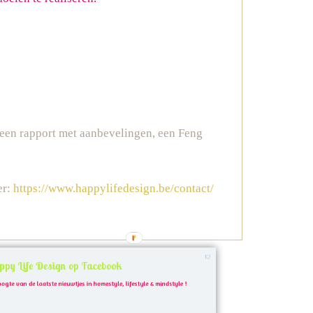
e een rapport met aanbevelingen, een Feng
er:
https://www.happylifedesign.be/contact/
ppy Life Design op Facebook
oogte van de laatste nieuwtjes in homestyle, lifestyle & mindstyle !