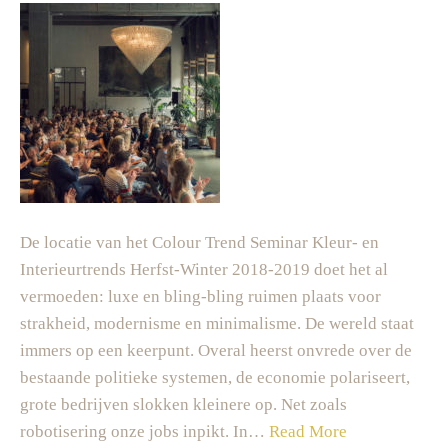
De locatie van het Colour Trend Seminar Kleur- en
Interieurtrends Herfst-Winter 2018-2019 doet het al
vermoeden: luxe en bling-bling ruimen plaats voor
strakheid, modernisme en minimalisme. De wereld staat
immers op een keerpunt. Overal heerst onvrede over de
bestaande politieke systemen, de economie polariseert,
grote bedrijven slokken kleinere op. Net zoals
robotisering onze jobs inpikt. In…
Read More