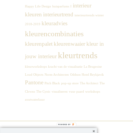
interieur
Happy Life Design
huisparfums
I
kleuren
interieurtrend
interieurtrends winter
kleuradvies
2018-2019
kleurencombinaties
kleurenpalet
kleurenwaaier
kleur in
kleurtrends
jouw interieur
kleurworkshops
kracht van de visualisatie
La Brugeoise
Loud Objects
Norm Architecten
Oddson Hotel Reykjavik
Pantone
Pitch Black
pop-up store
The Architect
The
Clowns
The Cynic
visualiseren
vuur paard
workshops
zoutwaterkuur
POWERED BY