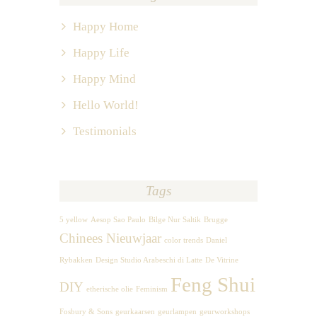
Happy Home
Happy Life
Happy Mind
Hello World!
Testimonials
Tags
5 yellow
Aesop Sao Paulo
Bilge Nur Saltik
Brugge
Chinees Nieuwjaar
color trends
Daniel
Rybakken
Design Studio Arabeschi di Latte
De Vitrine
Feng Shui
DIY
etherische olie
Feminism
Fosbury & Sons
geurkaarsen
geurlampen
geurworkshops