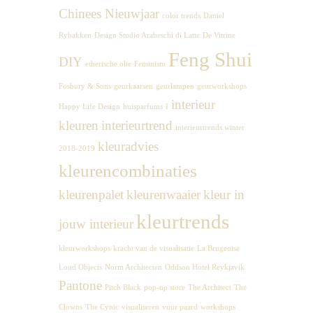
Chinees Nieuwjaar
color trends
Daniel
Rybakken
Design Studio Arabeschi di Latte
De Vitrine
Feng Shui
DIY
etherische olie
Feminism
Fosbury & Sons
geurkaarsen
geurlampen
geurworkshops
interieur
Happy Life Design
huisparfums
I
kleuren
interieurtrend
interieurtrends winter
kleuradvies
2018-2019
kleurencombinaties
kleurenpalet
kleurenwaaier
kleur in
kleurtrends
jouw interieur
kleurworkshops
kracht van de visualisatie
La Brugeoise
Loud Objects
Norm Architecten
Oddson Hotel Reykjavik
Pantone
Pitch Black
pop-up store
The Architect
The
Clowns
The Cynic
visualiseren
vuur paard
workshops