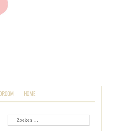
 DROOM
HOME
Zoeken
naar: