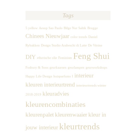
Tags
5 yellow
Aesop Sao Paulo
Bilge Nur Saltik
Brugge
Chinees Nieuwjaar
color trends
Daniel
Rybakken
Design Studio Arabeschi di Latte
De Vitrine
Feng Shui
DIY
etherische olie
Feminism
Fosbury & Sons
geurkaarsen
geurlampen
geurworkshops
interieur
Happy Life Design
huisparfums
I
kleuren
interieurtrend
interieurtrends winter
kleuradvies
2018-2019
kleurencombinaties
kleurenpalet
kleurenwaaier
kleur in
kleurtrends
jouw interieur