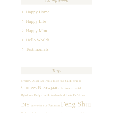
Categorieën
Happy Home
Happy Life
Happy Mind
Hello World!
Testimonials
Tags
5 yellow
Aesop Sao Paulo
Bilge Nur Saltik
Brugge
Chinees Nieuwjaar
color trends
Daniel
Rybakken
Design Studio Arabeschi di Latte
De Vitrine
Feng Shui
DIY
etherische olie
Feminism