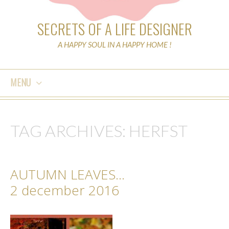
SECRETS OF A LIFE DESIGNER
A HAPPY SOUL IN A HAPPY HOME !
MENU
SKIP
TO
TAG ARCHIVES:
HERFST
CONTENT
AUTUMN LEAVES…
2 december 2016