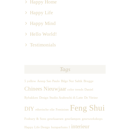
Happy Home
Happy Life
Happy Mind
Hello World!
Testimonials
Tags
5 yellow
Aesop Sao Paulo
Bilge Nur Saltik
Brugge
Chinees Nieuwjaar
color trends
Daniel
Rybakken
Design Studio Arabeschi di Latte
De Vitrine
Feng Shui
DIY
etherische olie
Feminism
Fosbury & Sons
geurkaarsen
geurlampen
geurworkshops
interieur
Happy Life Design
huisparfums
I