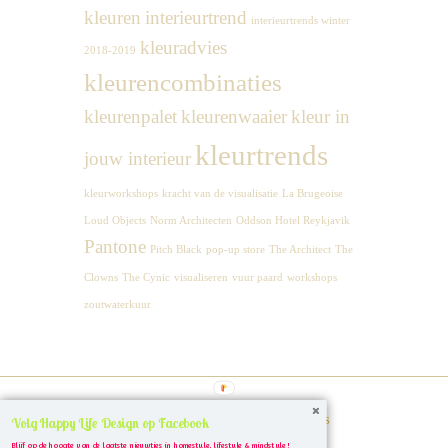
kleuren
interieurtrend
interieurtrends winter
kleuradvies
2018-2019
kleurencombinaties
kleurenpalet
kleurenwaaier
kleur in
kleurtrends
jouw interieur
kleurworkshops
kracht van de visualisatie
La Brugeoise
Loud Objects
Norm Architecten
Oddson Hotel Reykjavik
Pantone
Pitch Black
pop-up store
The Architect
The
Clowns
The Cynic
visualiseren
vuur paard
workshops
zoutwaterkuur
Site made with ♥ by
Angie Makes
Volg Happy Life Design op Facebook
Blijf op de hoogte van de laatste nieuwtjes in homestyle, lifestyle & mindstyle !