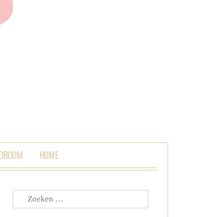
 DROOM
HOME
Zoeken
naar: