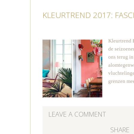
KLEURTREND 2017: FASC
Kleurtrend B
de seizoene
ons terug i
alomtegenwo
vluchteling
grenzen mee
LEAVE A COMMENT
SHARE