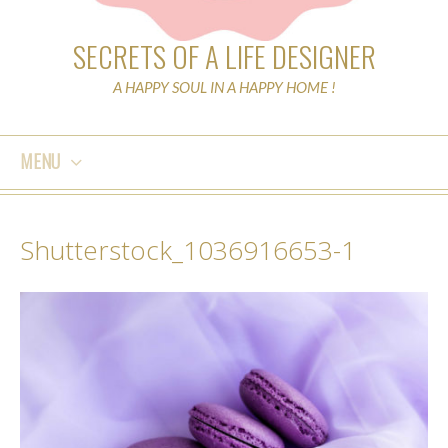
SECRETS OF A LIFE DESIGNER
A HAPPY SOUL IN A HAPPY HOME !
MENU
SKIP
TO
Shutterstock_1036916653-1
CONTENT