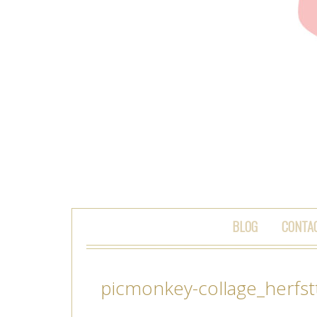
SKIP TO CONTENT
BLOG
CONTA
picmonkey-collage_herfstt